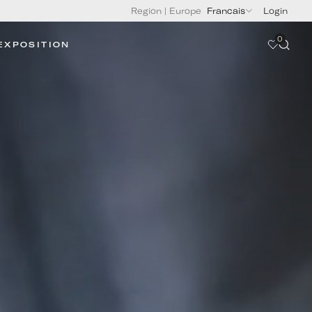
Region
|
Europe
Francais
Login
0
EXPOSITION