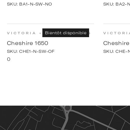
SKU:
BA1-N-SW-NO
SKU:
BA2-
Bientôt disponible
VICTORIA + ALBERT BATHS
VICTORI
Cheshire 1650
Cheshire
SKU:
CHE1-N-SW-OF
SKU:
CHE-
0