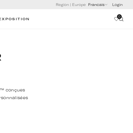
Region
|
Europe
Francais
Login
0
EXPOSITION
R
ne™ conçues
ersonnalisées