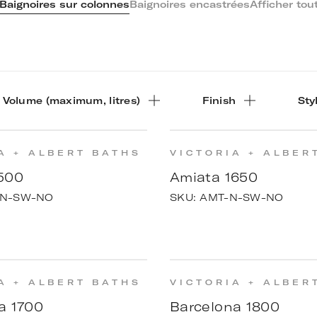
Baignoires sur colonnes
Baignoires encastrées
Afficher tou
Volume (maximum, litres)
Finish
Sty
A + ALBERT BATHS
VICTORIA + ALBER
500
Amiata 1650
-N-SW-NO
SKU:
AMT-N-SW-NO
A + ALBERT BATHS
VICTORIA + ALBER
a 1700
Barcelona 1800