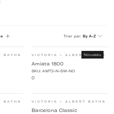
t
le
Trier par
:
By A-Z
Nouveau
T BATHS
VICTORIA + ALBERT BATHS
Amiata 1800
SKU:
AMT3-N-SW-NO
0
T BATHS
VICTORIA + ALBERT BATHS
Barcelona Classic