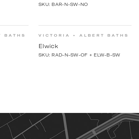
SKU:
BAR-N-SW-NO
T BATHS
VICTORIA + ALBERT BATHS
Elwick
SKU:
RAD-N-SW-OF + ELW-B-SW