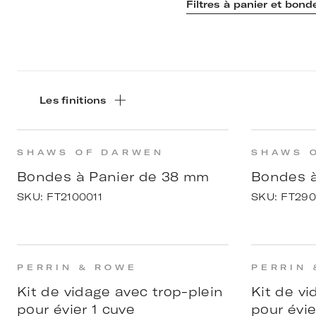
Filtres à panier et bond
Les finitions
SHAWS OF DARWEN
SHAWS 
Bondes à Panier de 38 mm
Bondes à
SKU:
FT2100011
SKU:
FT290
PERRIN & ROWE
PERRIN 
Kit de vidage avec trop-plein
Kit de vi
pour évier 1 cuve
pour évie