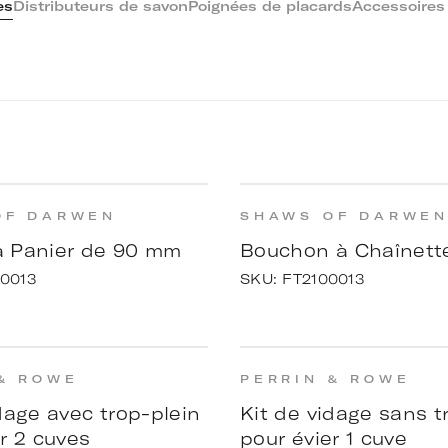
es
Distributeurs de savon
Poignées de placards
Accessoires 
OF DARWEN
SHAWS OF DARWE
 Panier de 90 mm
Bouchon à Chaînett
0013
SKU:
FT2100013
& ROWE
PERRIN & ROWE
dage avec trop-plein
Kit de vidage sans t
r 2 cuves
pour évier 1 cuve