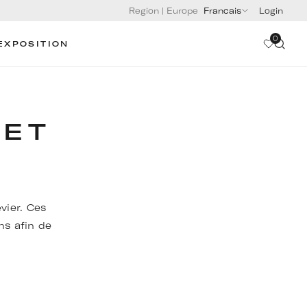
Region
|
Europe
Francais
Login
0
EXPOSITION
 ET
vier. Ces
ns afin de