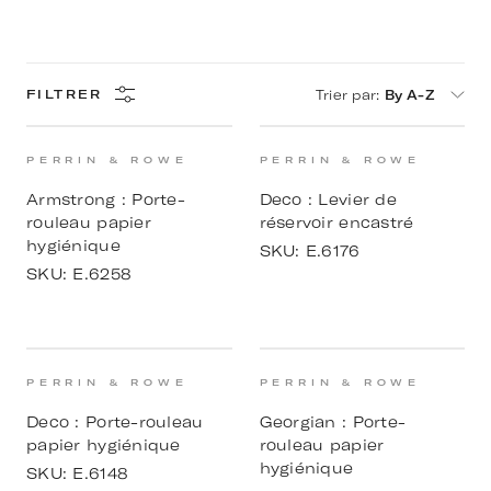
Trier par
:
By A-Z
FILTRER
PERRIN & ROWE
PERRIN & ROWE
Armstrong : Porte-
Deco : Levier de
rouleau papier
réservoir encastré
hygiénique
SKU:
E.6176
SKU:
E.6258
PERRIN & ROWE
PERRIN & ROWE
Deco : Porte-rouleau
Georgian : Porte-
papier hygiénique
rouleau papier
hygiénique
SKU:
E.6148