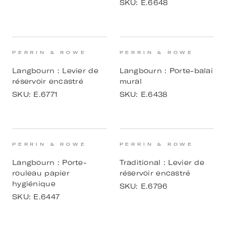
SKU:
E.6648
PERRIN & ROWE
PERRIN & ROWE
Langbourn : Levier de
Langbourn : Porte-balai
réservoir encastré
mural
SKU:
E.6771
SKU:
E.6438
PERRIN & ROWE
PERRIN & ROWE
Langbourn : Porte-
Traditional : Levier de
rouleau papier
réservoir encastré
hygiénique
SKU:
E.6796
SKU:
E.6447