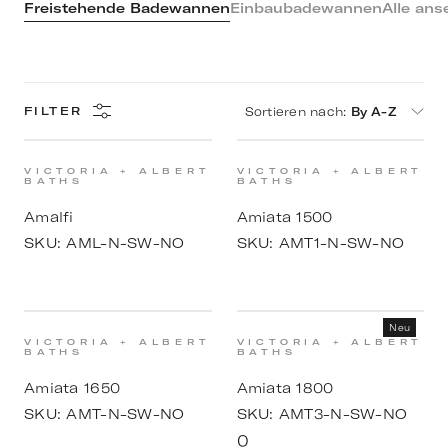
Freistehende Badewannen
Einbaubadewannen
Alle ans
Sortieren nach
:
By A-Z
FILTER
VICTORIA + ALBERT
VICTORIA + ALBERT
BATHS
BATHS
Amalfi
Amiata 1500
SKU:
AML-N-SW-NO
SKU:
AMT1-N-SW-NO
Neu
VICTORIA + ALBERT
VICTORIA + ALBERT
BATHS
BATHS
Amiata 1650
Amiata 1800
SKU:
AMT-N-SW-NO
SKU:
AMT3-N-SW-NO
0