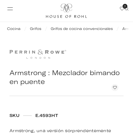
0
Cocina
Grifos
Grifos de cocina convencionales
Armst
Armstrong : Mezclador bimando
en puente
SKU
E.4593HT
Armstrong, una versión sorprendentemente