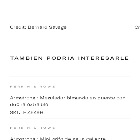
Credit: Bernard Savage
Cr
TAMBIÉN PODRÍA INTERESARLE
PERRIN & ROWE
Armstrong : Mezclador bimando en puente con
ducha extraíble
SKU:
E.4549HT
PERRIN & ROWE
Armstrong : Mini grifo de agua caliente