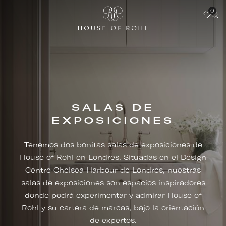
0
SALAS DE
EXPOSICIONES
Tenemos dos bonitas salas de exposiciones de
House of Rohl en Londres. Situadas en el Design
Centre Chelsea Harbour de Londres, nuestras
salas de exposiciones son espacios inspiradores
donde podrá experimentar y admirar House of
Rohl y su cartera de marcas, bajo la orientación
de expertos.