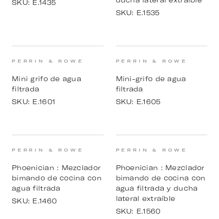
ducha lateral extraíble
SKU:
E.1435
SKU:
E.1535
PERRIN & ROWE
PERRIN & ROWE
Mini grifo de agua
Mini-grifo de agua
filtrada
filtrada
SKU:
E.1601
SKU:
E.1605
PERRIN & ROWE
PERRIN & ROWE
Phoenician : Mezclador
Phoenician : Mezclador
bimando de cocina con
bimando de cocina con
agua filtrada
agua filtrada y ducha
lateral extraíble
SKU:
E.1460
SKU:
E.1560