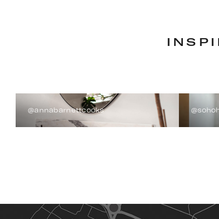
INSP
@annabarnettcooks
@soho