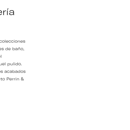
ría
colecciones
es de baño,
l
el pulido.
os acabados
to Perrin &