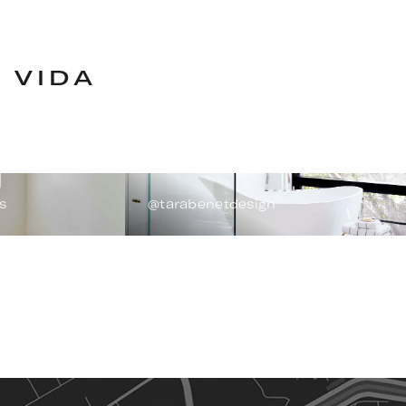
 VIDA
s
@tarabenetdesign