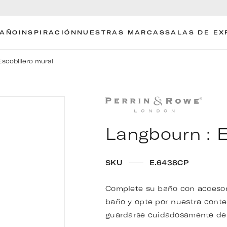
BAÑO
INSPIRACIÓN
NUESTRAS MARCAS
SALAS DE EX
Escobillero mural
Langbourn : E
SKU
E.6438CP
Complete su baño con accesorio
baño y opte por nuestra cont
guardarse cuidadosamente de 