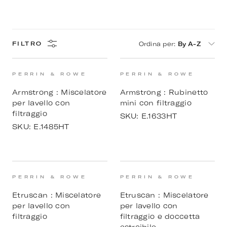
Ordina per
:
By A-Z
FILTRO
PERRIN & ROWE
PERRIN & ROWE
Armstrong : Miscelatore
Armstrong : Rubinetto
per lavello con
mini con filtraggio
filtraggio
SKU:
E.1633HT
SKU:
E.1485HT
PERRIN & ROWE
PERRIN & ROWE
Etruscan : Miscelatore
Etruscan : Miscelatore
per lavello con
per lavello con
filtraggio
filtraggio e doccetta