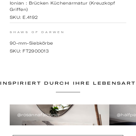
Ionian : Brücken Küchenarmatur (Kreuzkopf
Griffen)
SKU:
E.4192
SHAWS OF DARWEN
90-mm-Siebkörbe
SKU:
FT2900013
INSPIRIERT DURCH IHRE LEBENSART
@rosannafalconer
@halfp