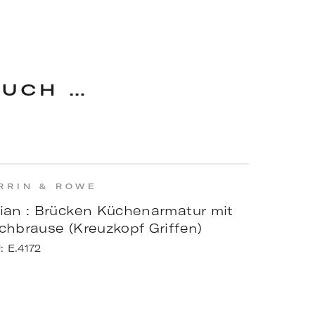
AUCH …
RRIN & ROWE
nian : Brücken Küchenarmatur mit
chbrause (Kreuzkopf Griffen)
U:
E.4172