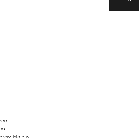
DIE
ren
em
hrom bis hin