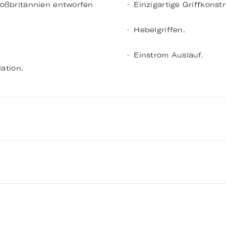
roßbritannien entworfen
Einzigartige Griffkonst
Hebelgriffen.
Einstrom Auslauf.
lation.
 of HUSK