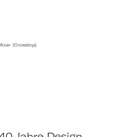
Mixer (Crosstop).
40 Jahre Design,