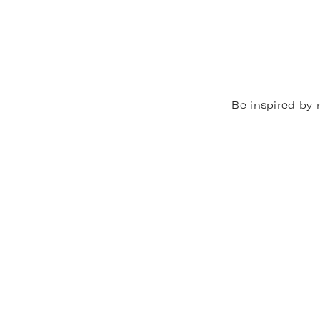
INSPIRATI
Das Baue
Planung anzeig
Be inspired by r