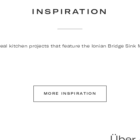
INSPIRATION
ON
rnhaus in Cotswolds
en
eal kitchen projects that feature the Ionian Bridge Sink 
MORE INSPIRATION
Über 