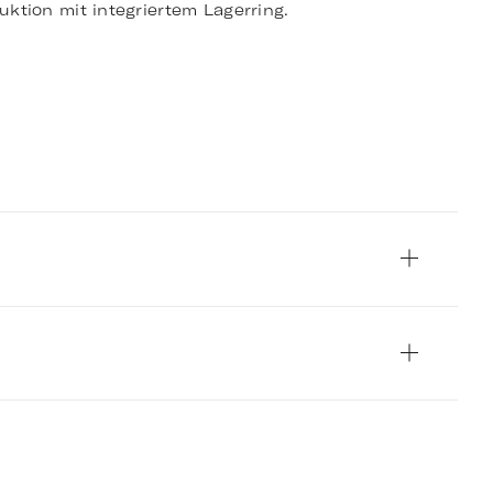
ruktion mit integriertem Lagerring.
Image courtesy of Bak