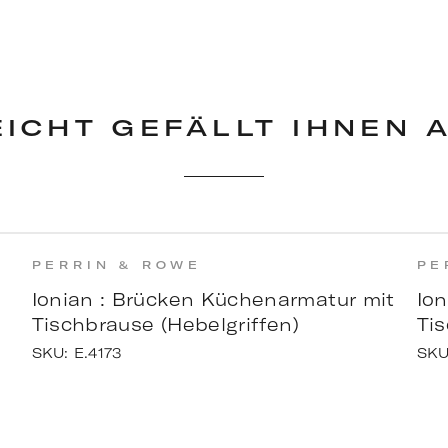
EICHT GEFÄLLT IHNEN 
PERRIN & ROWE
PE
Ionian : Brücken Küchenarmatur mit
Io
Tischbrause (Hebelgriffen)
Tis
SKU:
E.4173
SK