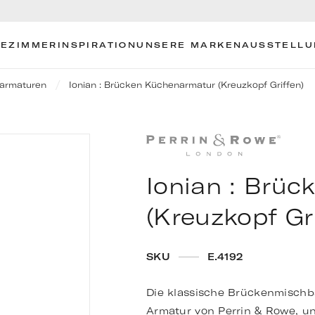
EZIMMER
INSPIRATION
UNSERE MARKEN
AUSSTELL
armaturen
Ionian : Brücken Küchenarmatur (Kreuzkopf Griffen)
Ionian : Brü
(Kreuzkopf Gr
SKU
E.4192
Die klassische Brückenmischbat
Armatur von Perrin & Rowe, un