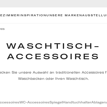
EZIMMER
INSPIRATION
UNSERE MARKEN
AUSSTELL
res
WASCHTISCH-
ACCESSOIRES
cken Sie unsere Auswahl an traditionellen Accessoires f
Waschbecken oder Ihren Waschtisch.
ccessoires
WC-Accessoires
Spiegel
Handtuchhalter
Ablagen