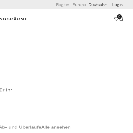
Region
|
Europe
Deutsch
Login
0
UNGSRÄUME
ür Ihr
Ab- und Überläufe
Alle ansehen