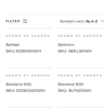
Sortieren nach
:
By A-Z
FILTER
SHAWS OF DARWEN
SHAWS OF DARWEN
Belfast
Belthorn
SKU:
SCBE600WH
SKU:
SBEL381WH
SHAWS OF DARWEN
SHAWS OF DARWEN
Bowland 600
Bowland 800
SKU:
SO0600010WH
SKU:
BLF5312WH