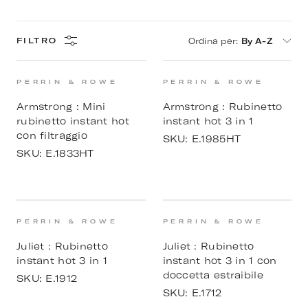
Ordina per
:
By A-Z
FILTRO
PERRIN & ROWE
PERRIN & ROWE
Armstrong : Mini
Armstrong : Rubinetto
rubinetto instant hot
instant hot 3 in 1
con filtraggio
SKU:
E.1985HT
SKU:
E.1833HT
PERRIN & ROWE
PERRIN & ROWE
Juliet : Rubinetto
Juliet : Rubinetto
instant hot 3 in 1
instant hot 3 in 1 con
doccetta estraibile
SKU:
E.1912
SKU:
E.1712