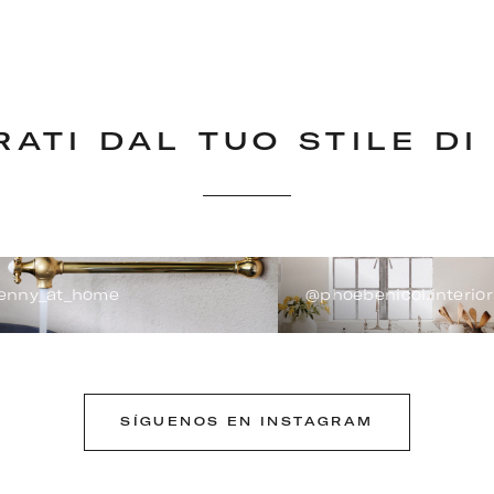
RATI DAL TUO STILE DI
enny_at_home
@phoebenicol.interior
SÍGUENOS EN INSTAGRAM