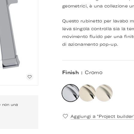
geometrici, è una collezione u
Questo rubinetto per lavabo mo
leva singola controlla sia la t
movimento fluido per una finit
di azionamento pop-up.
Finish
Cromo
 e non una
Aggiungi a "Project builder