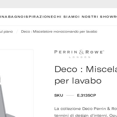
INA
BAGNO
ISPIRAZIONE
CHI SIAMO
I NOSTRI SHOW
ul piano
Deco : Miscelatore monocomando per lavabo
Deco : Misce
per lavabo
SKU
E.3135CP
La collezione Deco Perrin & Row
termini di design d'interni. Op