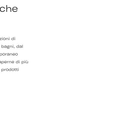
iche
zioni di
 bagni, dal
mporaneo
aperne di più
 prodotti