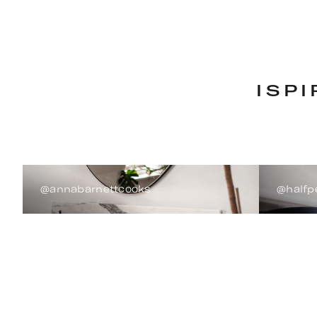
ISPI
@annabarnettcooks
@halfp