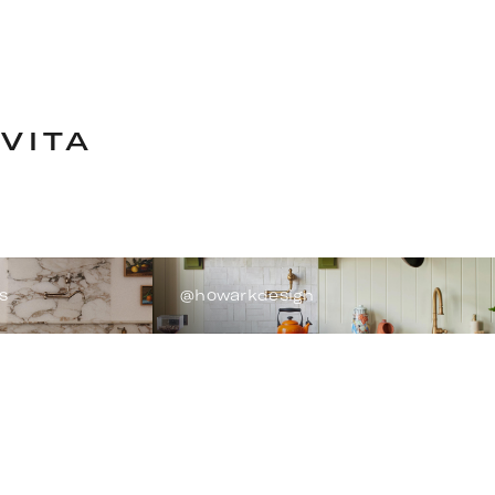
 VITA
s
@howarkdesign