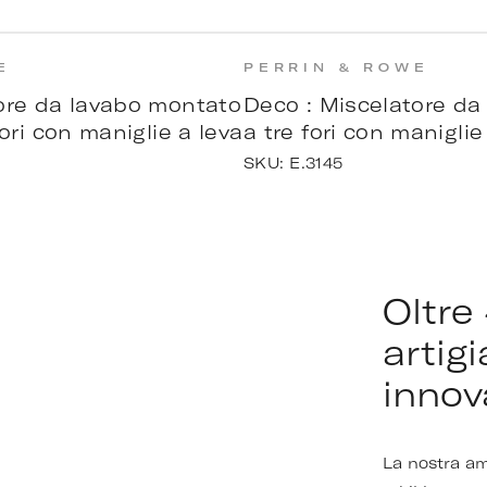
E
PERRIN & ROWE
ore da lavabo montato
Deco : Miscelatore da
fori con maniglie a leva
a tre fori con maniglie
SKU:
E.3145
Oltre
artig
innov
La nostra am