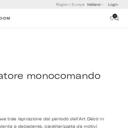
Region
|
Europe
Italiano
Login
0
ROOM
latore monocomando
e trae ispirazione dal periodo dell'Art Déco in
ulenta e decadente, caratterizzata da motivi