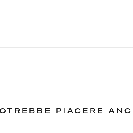
ver Basin Mixer - Chrome
POTREBBE PIACERE AN