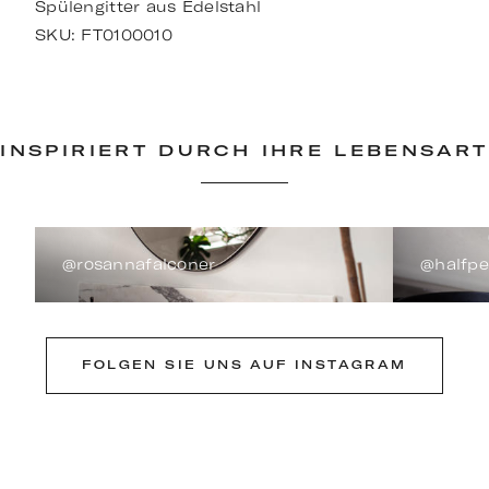
Spülengitter aus Edelstahl
SKU:
FT0100010
INSPIRIERT DURCH IHRE LEBENSART
@rosannafalconer
@halfp
FOLGEN SIE UNS AUF INSTAGRAM